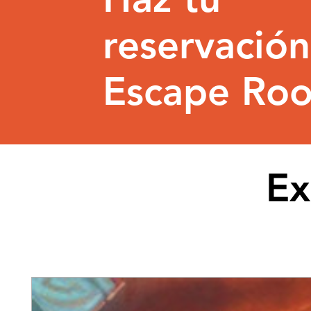
reservació
Escape Ro
Ex