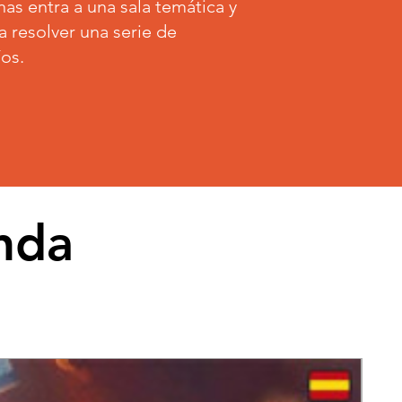
s entra a una sala temática y
a resolver una serie de
íos.
enda