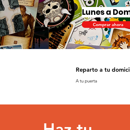
Lunes a Do
Comprar ahora
Reparto a tu domic
A tu puerta
Haz tu