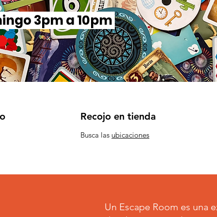
mingo 3pm a 10pm
io
Recojo en tienda
Busca las
ubicaciones
Un Escape Room es una ex