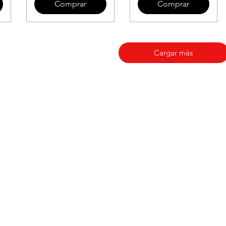
Comprar
Comprar
Cargar más
Categorías
In
Eurogames
Ac
Cooperativos
Ate