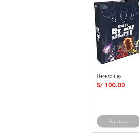
Here to slay
Precio
S/ 100.00
Agotado