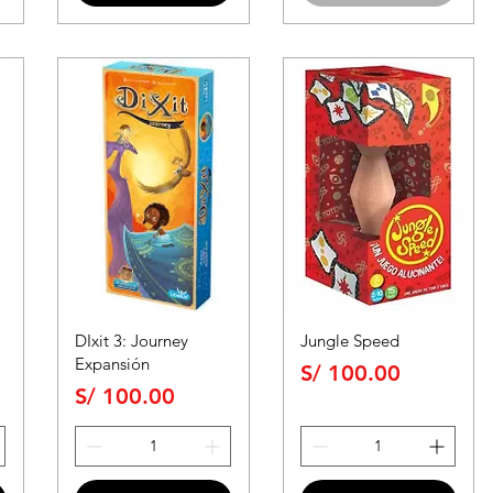
DIxit 3: Journey
Jungle Speed
Expansión
Precio
S/ 100.00
Precio
S/ 100.00