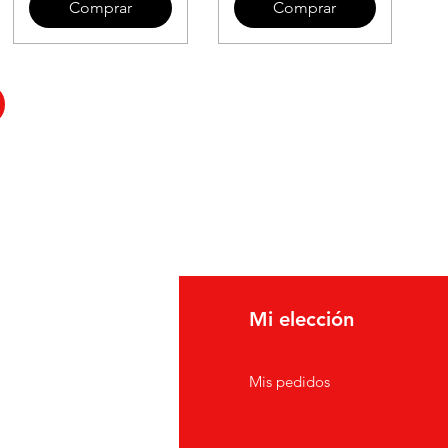
Comprar
Comprar
fo
Mi elección
erca de
Mis pedidos
nción al cliente