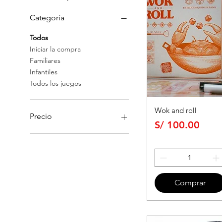
Categoría
Todos
Iniciar la compra
Familiares
Infantiles
Todos los juegos
Wok and roll
Precio
Precio
S/ 100.00
25 PEN
250 PEN
Comprar