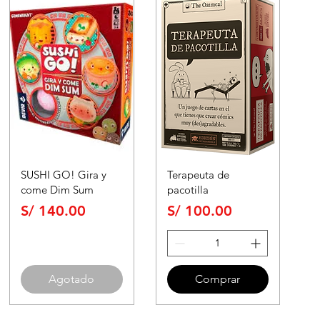
SUSHI GO! Gira y
Terapeuta de
come Dim Sum
pacotilla
Precio
Precio
S/ 140.00
S/ 100.00
Agotado
Comprar