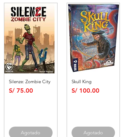
Silenze: Zombie City
Skull King
Precio
Precio
S/ 75.00
S/ 100.00
Agotado
Agotado