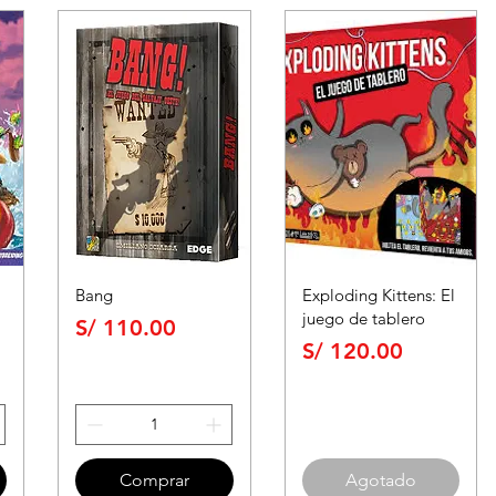
Bang
Exploding Kittens: El
juego de tablero
Precio
S/ 110.00
Precio
S/ 120.00
Comprar
Agotado