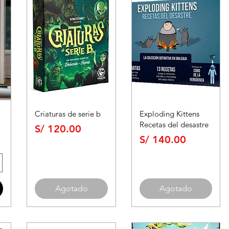
Criaturas de serie b
Exploding Kittens
Recetas del desastre
Precio
S/ 120.00
Precio
S/ 140.00
Agotado
Agotado