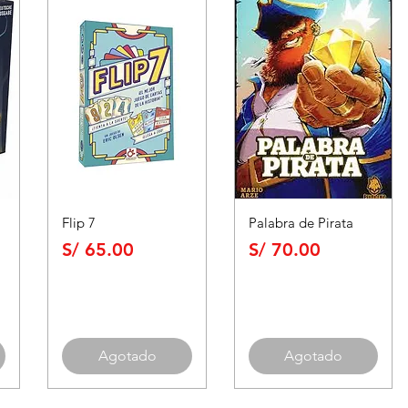
Flip 7
Palabra de Pirata
Precio
Precio
S/ 65.00
S/ 70.00
Agotado
Agotado