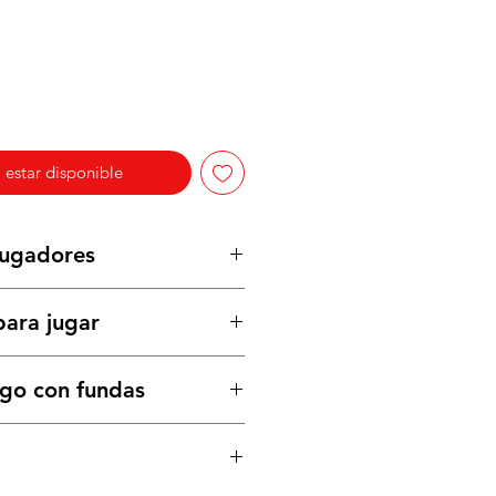
l estar disponible
Jugadores
ara jugar
ego con fundas
m)
m)