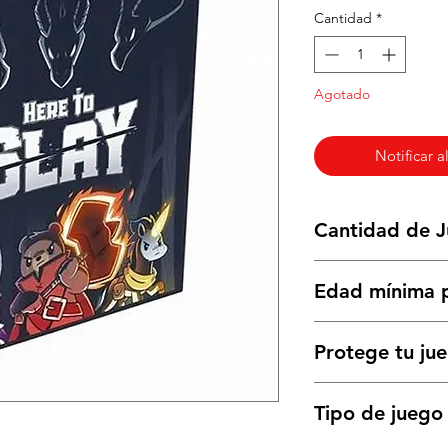
Cantidad
*
Agotado
Notificar a
Cantidad de 
2 a 6 jugadores
Edad mínima p
10 años a más
Protege tu ju
121 cartas (63x88m
Tipo de juego
21 cartas (70x120m