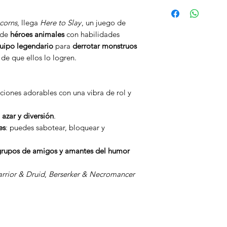
Juego de cartas / es
sabotaje
corns
, llega
Here to Slay
, un juego de
 de
héroes animales
con habilidades
uipo legendario
para
derrotar monstruos
de que ellos lo logren.
raciones adorables con una vibra de rol y
, azar y diversión
.
es
: puedes sabotear, bloquear y
grupos de amigos y amantes del humor
rrior & Druid
,
Berserker & Necromancer