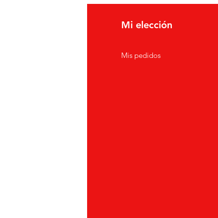
fo
Mi elección
erca de
Mis pedidos
nción al cliente
icaciones