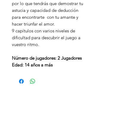
por lo que tendrás que demostrar tu
astucia y capacidad de deducción
para encontrarte con tu amante y
hacer triunfar el amor.
9 capítulos con varios niveles de
dificultad para descubrir el juego a
vuestro ritmo.
Número de jugadores: 2 Jugadores
Edad: 14 años a más
¿Necesitas ayuda?
Visita
Atención al Cliente
para
ayuda o llámanos al
947 238 503