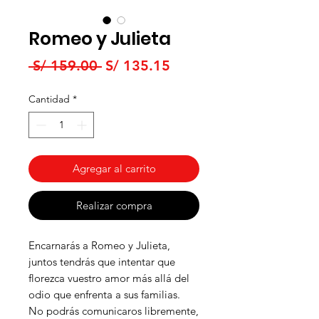
Romeo y Julieta
Precio
Precio
 S/ 159.00 
S/ 135.15
de
Cantidad
*
oferta
Agregar al carrito
Realizar compra
Encarnarás a Romeo y Julieta,
juntos tendrás que intentar que
florezca vuestro amor más allá del
odio que enfrenta a sus familias.
No podrás comunicaros libremente,