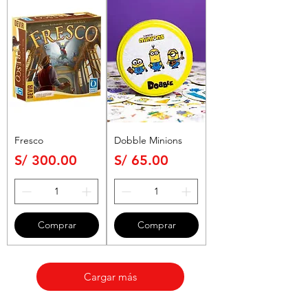
Fresco
Dobble Minions
Precio
Precio
S/ 300.00
S/ 65.00
Comprar
Comprar
Cargar más