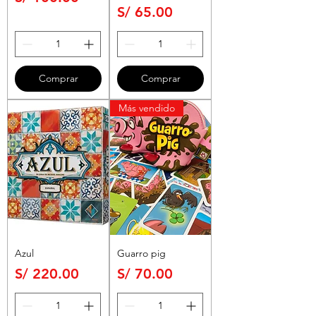
Precio
S/ 65.00
Comprar
Comprar
Más vendido
Azul
Guarro pig
Precio
Precio
S/ 220.00
S/ 70.00