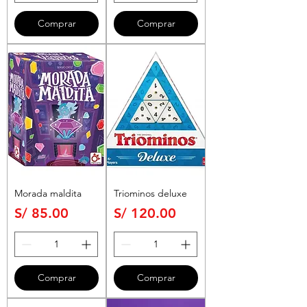
Comprar
Comprar
Morada maldita
Triominos deluxe
Precio
Precio
S/ 85.00
S/ 120.00
Comprar
Comprar