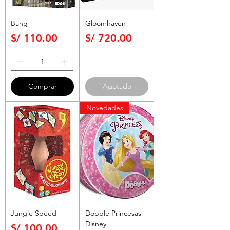
Bang
Gloomhaven
Precio
Precio
S/ 110.00
S/ 720.00
Comprar
Agotado
Novedades
Jungle Speed
Dobble Princesas
Disney
Precio
S/ 100.00