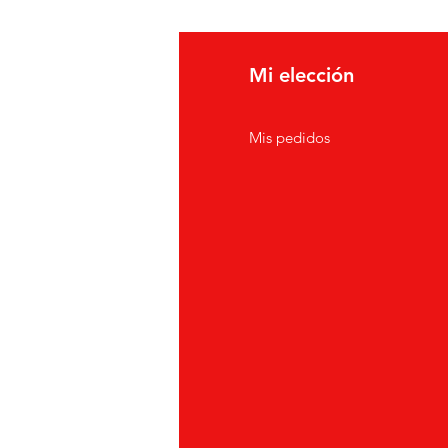
fo
Mi elección
erca de
Mis pedidos
nción al cliente
icaciones