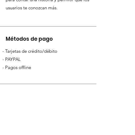
usuarios te conozcan más.
Métodos de pago
- Tarjetas de crédito/débito
- PAYPAL
- Pagos offline
¿Necesitas ayuda?
Visita
Atención al Cliente
para
ayuda o llámanos al
947 238 503