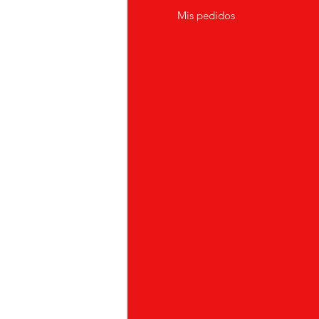
erca de
Mis pedidos
nción al cliente
icaciones