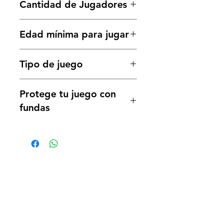
Cantidad de Jugadores
2 a 4 jugadores
Edad mínima para jugar
13 años a más
Tipo de juego
Eurogame estratégico /
Protege tu juego con
Deckbuilding + colocación de
trabajadores
fundas
58 cartas (44x67mm)
162 cartas (63x89mm)
¿Necesitas ayuda?
Visita
Atención al Cliente
para
ayuda o llámanos al