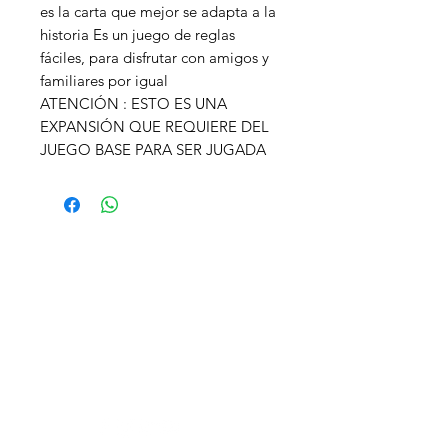
es la carta que mejor se adapta a la
historia Es un juego de reglas
fáciles, para disfrutar con amigos y
familiares por igual
ATENCIÓN : ESTO ES UNA
EXPANSIÓN QUE REQUIERE DEL
JUEGO BASE PARA SER JUGADA
¿Necesitas ayuda?
Visita
Atención al Cliente
para
ayuda o llámanos al
947 238 503