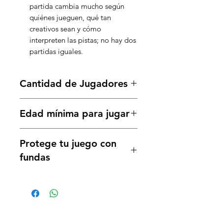
partida cambia mucho según
quiénes jueguen, qué tan
creativos sean y cómo
interpreten las pistas; no hay dos
partidas iguales.
Cantidad de Jugadores
4 a 12 jugadores
Edad mínima para jugar
10 años a más
Protege tu juego con
fundas
55 cartas (63x89mm)