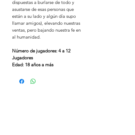
dispuestas a burlarse de todo y
asustarse de esas personas que
están a su lado y algún día supo
llamar amigos), elevando nuestras
ventas, pero bajando nuestra fe en
al humanidad.
Número de jugadores: 4 a 12
Jugadores
Edad: 18 años a más
¿Necesitas ayuda?
Visita
Atención al Cliente
para
ayuda o llámanos al
947 238 503