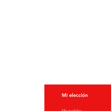
fo
Mi elección
erca de
Mis pedidos