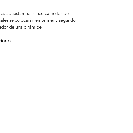
es apuestan por cinco camellos de
cuáles se colocarán en primer y segundo
dedor de una pirámide
dores
Categorías
In
Eurogames
Ac