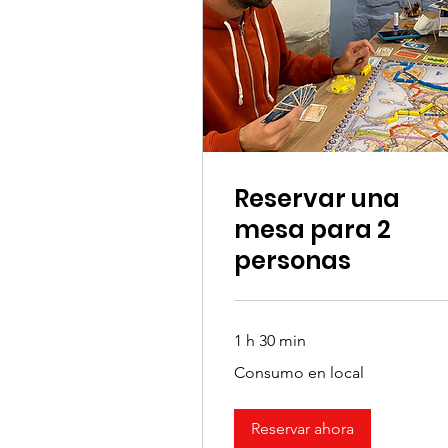
Reservar una
mesa para 2
personas
1 h 30 min
Consumo
Consumo en local
en
local
Reservar ahora