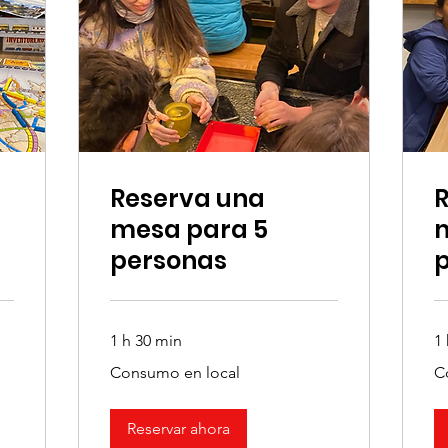
Reserva una
R
mesa para 5
personas
1 h 30 min
1
Consumo
Co
Consumo en local
C
en
en
local
loc
Reservar ahora