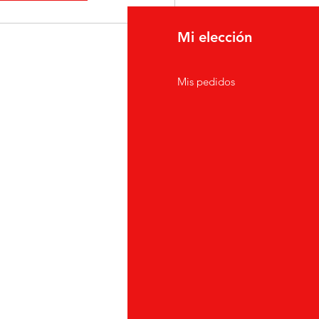
fo
Mi elección
erca de
Mis pedidos
nción al cliente
icaciones