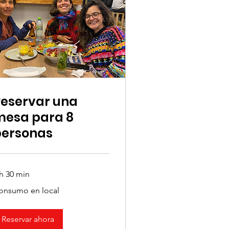
eservar una
mesa para 8
personas
 h 30 min
nsumo
onsumo en local
al
Reservar ahora